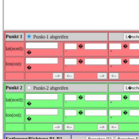
Punkt 1
Punkt-1 abgreifen
�
�
lat(nord):
�
'
"
�
�
lon(ost):
�
'
"
Punkt 2
Punkt-2 abgreifen
�
�
lat(nord):
�
'
"
�
�
lon(ost):
�
'
"
Entferung/Richtung P1-P2