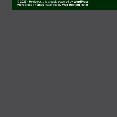
© 2026 - Heidetour… is proudly powered by
WordPress
Wordpress Themes
made free by
Web Hosting Refer