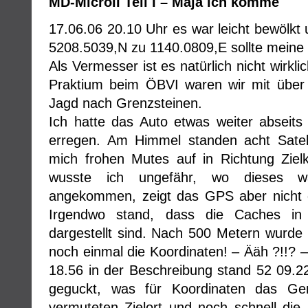
MD-MicroII Teil I – Maja ich komme
17.06.06 20.10 Uhr es war leicht bewöl
5208.5039,N zu 1140.0809,E sollte meine 
Als Vermesser ist es natürlich nicht wirk
Praktium beim ÖBVI waren wir mit über 
Jagd nach Grenzsteinen.
Ich hatte das Auto etwas weiter abseit
erregen. Am Himmel standen acht Satel
mich frohen Mutes auf in Richtung Ziel
wusste ich ungefähr, wo dieses wa
angekommen, zeigt das GPS aber nicht d
Irgendwo stand, dass die Caches in
dargestellt sind. Nach 500 Metern wurde 
noch einmal die Koordinaten! – Ääh ?!!? 
18.56 in der Beschreibung stand 52 09.22
geguckt, was für Koordinaten das Ger
vermuteten Zielort und noch schnell di