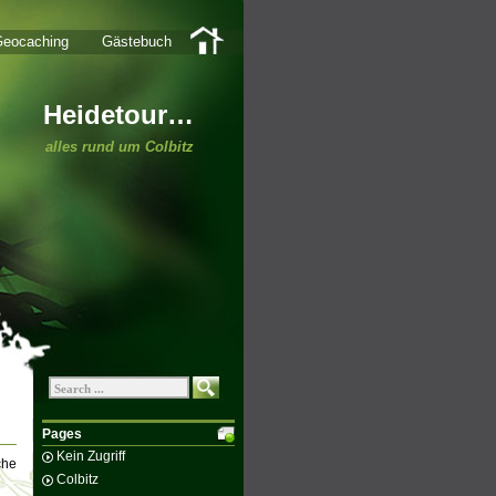
eocaching
Gästebuch
Heidetour…
alles rund um Colbitz
Pages
Kein Zugriff
che
Colbitz