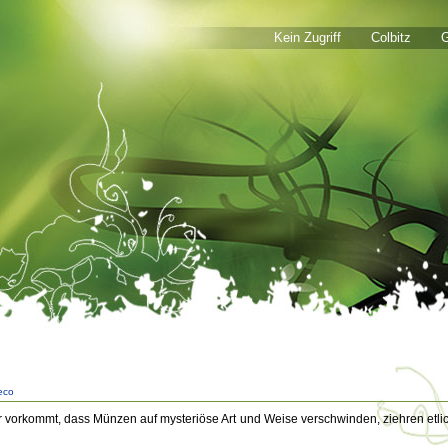
Kein Zugriff
Colbitz
G
leco
 vorkommt, dass Münzen auf mysteriöse Art und Weise verschwinden, ziehren etli