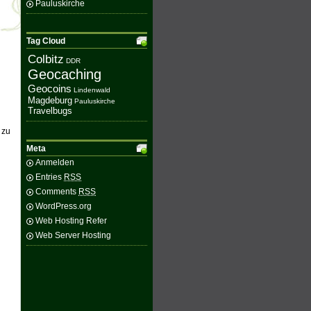
Pauluskirche
Tag Cloud
Colbitz
DDR
Geocaching
Geocoins
Lindenwald
Magdeburg
Pauluskirche
Travelbugs
 zu
Meta
Anmelden
Entries
RSS
Comments
RSS
WordPress.org
Web Hosting Refer
Web Server Hosting