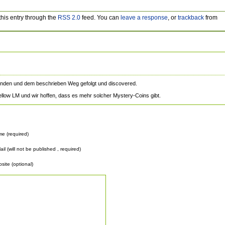
this entry through the
RSS 2.0
feed. You can
leave a response
, or
trackback
from
unden und dem beschrieben Weg gefolgt und discovered.
llow LM und wir hoffen, dass es mehr solcher Mystery-Coins gibt.
e (required)
ail (will not be published , required)
site (optional)