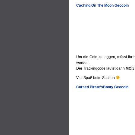
Caching On The Moon Geocoin
U
m die Coin zu loggen, müsst Ihr 
werden.
Der Trackingcode lautet dann
MC
[3
Viel Spaß beim Suchen
Cursed Pirate’sBooty Geocoin