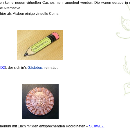
ren keine neuen virtuellen Caches mehr angelegt werden. Die waren gerade in 
e Alternative.
er als Mixtour einige virtuelle Coins.
9D2
), der sich in’s
Gästebuch
einträgt.
onnenuhr mit Euch mit den entsprechenden Koordinaten –
SC0WEZ
.