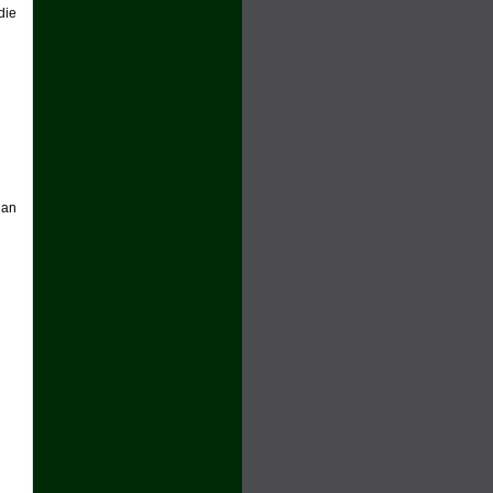
die
 an