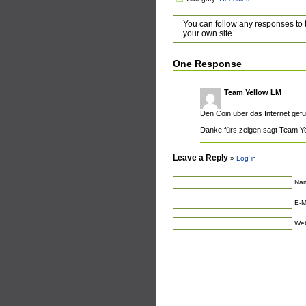
You can follow any responses to 
your own site.
One Response
Team Yellow LM
Den Coin über das Internet gef
Danke fürs zeigen sagt Team Ye
Leave a Reply
»
Log in
Nam
E-M
Web