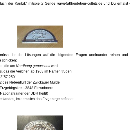
„Fluch der Karibik“ mitspielt? Sende
name
(at)heidetour-colbitz.de und Du erhälst 
müsst Ihr die Lösungen auf die folgenden Fragen aneinander reihen und
e schicken:
he, die am
Nordhang genuschelt
wird
ls, das die Veilchen ab 1963 im Namen trugen
12°57.250′
2 des Nebenfluß der Zwickauer Mulde
m Erzgebirgskreis 3848 Einwohnern
-Nationaltrainer der DDR heißt)
eslandes, im dem sich das Erzgebirge befindet