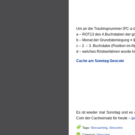
Um an die Trackingnummer (PC-
a-
a – ROT13 des 4.Buchstaben der gr
b – Monat der Grundsteinlegung
+ 
c – 2. – 3. Buchstabe (Position i
d – welches Röstverfahren wurde h
Cache am Sonntag Geocoin
Es ist wieder mal Sonntag und es re
Coin der Cacheersatz für heute –
ge
Tags:
Geocaching
,
Geocoins
Category:
Geocoins